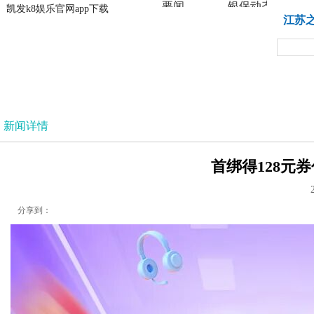
要闻
银保动态
凯发k8娱乐官网app下载
凯发k8娱乐官网app下载
江苏
法治
新闻详情
首绑得128元券
分享到：