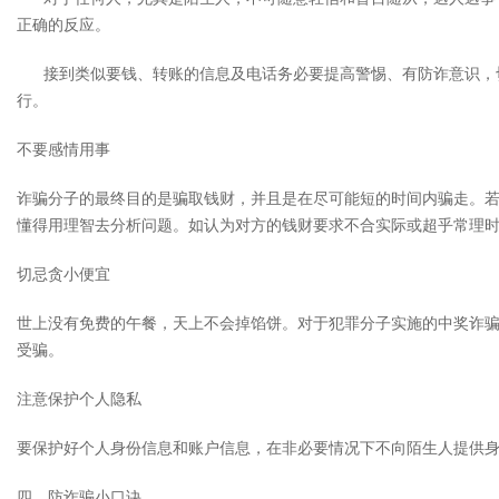
正确的反应。
接到类似要钱、转账的信息及电话务必要提高警惕、有防诈意识，切
行。
不要感情用事
诈骗分子的最终目的是骗取钱财，并且是在尽可能短的时间内骗走。
懂得用理智去分析问题。如认为对方的钱财要求不合实际或超乎常理
切忌贪小便宜
世上没有免费的午餐，天上不会掉馅饼。对于犯罪分子实施的中奖诈
受骗。
注意保护个人隐私
要保护好个人身份信息和账户信息，在非必要情况下不向陌生人提供
四、防诈骗小口诀