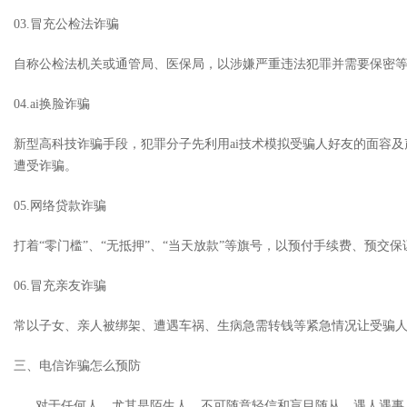
03.冒充公检法诈骗
自称公检法机关或通管局、医保局，以涉嫌严重违法犯罪并需要保密等
04.ai换脸诈骗
新型高科技诈骗手段，犯罪分子先利用ai技术模拟受骗人好友的面容
遭受诈骗。
05.网络贷款诈骗
打着“零门槛”、“无抵押”、“当天放款”等旗号，以预付手续费、预
06.冒充亲友诈骗
常以子女、亲人被绑架、遭遇车祸、生病急需转钱等紧急情况让受骗
三、电信诈骗怎么预防
对于任何人，尤其是陌生人，不可随意轻信和盲目随从，遇人遇事，