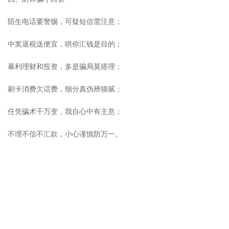
陌生电话要警惕，可疑短信需注意；
中奖退税送便宜，哄你汇钱是目的；
暴利理财和投资，多是骗局莫搭理；
刷卡消费欠话费，细分真伪辨猫腻；
任凭骗术千万变，我自心中有主意；
不理不信不汇款，小心谨慎防万一。