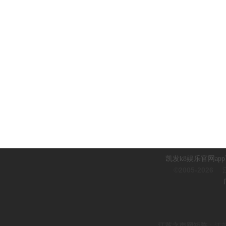
凯发k8娱乐官网ap
©2005-2026
江
江
苏之声网矩阵
：
江