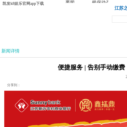
要闻
银保动态
凯发k8娱乐官网app下载
凯发k8娱乐官网app下载
江苏
法治
新闻详情
便捷服务 | 告别手动缴
分享到：