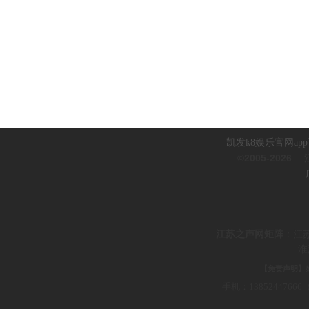
凯发k8娱乐官网ap
©2005-2026
江
江
苏之声网矩阵
：
江
淮
【免责声明】
手机：1385244766