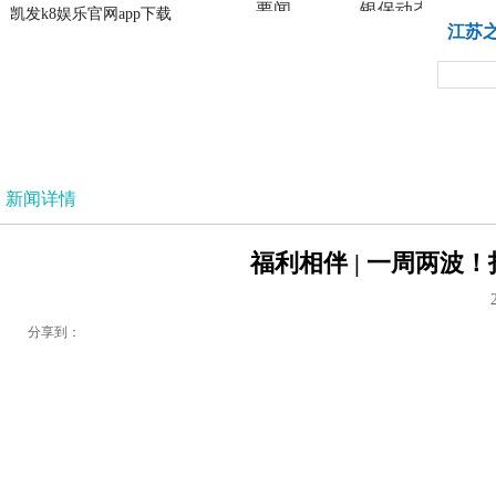
要闻
银保动态
凯发k8娱乐官网app下载
凯发k8娱乐官网app下载
江苏
法治
新闻详情
福利相伴 | 一周两波
分享到：