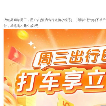
活动期间每周三，用户在[滴滴出行微信小程序]、[滴滴出行app]
付，单笔满20元立减5元。