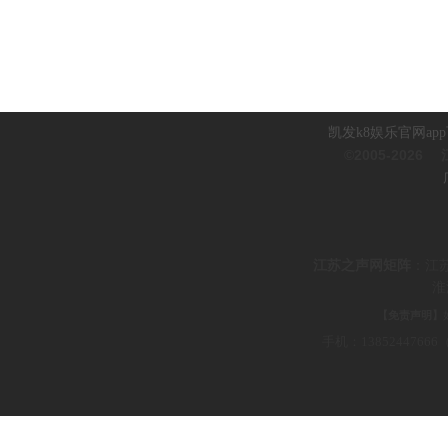
凯发k8娱乐官网ap
©2005-2026
江
江
苏之声网矩阵
：
江
淮
【免责声明】
手机：1385244766
网站地图