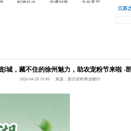
态
时政社会
交通封面
文化客厅
教育
江苏
看彭城，藏不住的徐州魅力，助农宠粉节来啦 -凯
2026-04-28 19:49
来源：新沂农村商业银行