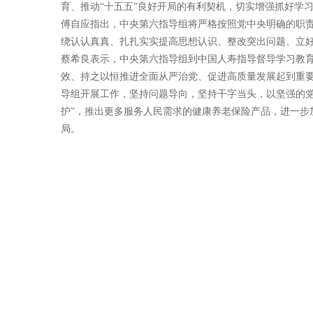
育、推动“十五五”良好开局的有利契机，切实增强抓好学
傅自应指出，中央第六指导组将严格按照党中央明确的职
绕认认真真、扎扎实实提高思想认识、整改突出问题、立
蔡希良表示，中央第六指导组到中国人寿指导督导学习教
效、持之以恒推进全面从严治党、促进高质量发展起到重
导组开展工作，坚持问题导向，坚持干字当头，以坚强的党
护”，推出更多服务人民需求的健康养老保险产品，进一步
局。