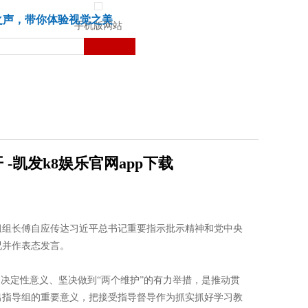
城市
健康
苏湃文化
之声，带你体验视觉之美
手机版网站
凯发k8娱乐官网app下载
组组长傅自应传达习近平总书记重要指示批示精神和党中央
况并作表态发言。
决定性意义、坚决做到“两个维护”的有力举措，是推动贯
出指导组的重要意义，把接受指导督导作为抓实抓好学习教