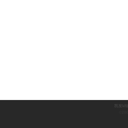
凯发k8
©200