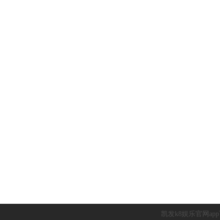
凯发k8娱乐官网ap