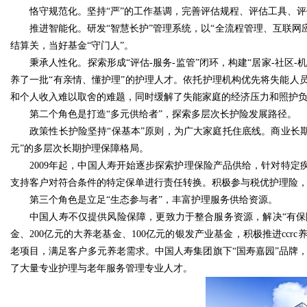
恪守规范化。坚持“严”的工作基调，完善评估规程、评估工具、
推进智能化。研发“智慧长护”管理系统，以“全流程管理、互联网
结算关，当好基金“守门人”。
秉承人性化。探索形成“评估-服务-监管”闭环，构建“居家-社
养了一批“有亲情、懂护理”的护理人才。依托护理机构优先将失能人
和个人收入难以取舍的难题，同时缓解了失能家庭的经济压力和照护
第二个角色是打造“多元供给者”，探索多层次长护险发展路径。
政策性长护险坚持“保基本”原则，为广大家庭托住底线。商业长
元”的多层次长期护理保障格局。
2009年起，中国人寿开始逐步探索护理保险产品供给，针对特
支持客户对符合条件的特定保单进行责任转换。积极参与税优护理险
第三个角色是立足“生态参与者”，丰富护理服务供给资源。
中国人寿不仅提供风险保障，更致力于整合服务资源，解决“有保险
金、200亿元的大养老基金、100亿元的银发产业基金，积极推进cc
老项目，满足客户多元养老需求。中国人寿集团旗下“国寿嘉园”品牌，
了大量专业护理与老年服务管理专业人才。