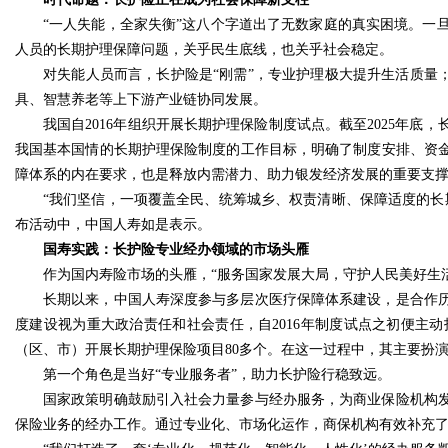
“一人失能，全家失衡”这八个字道出了无数家庭的真实困境。一
人员的长期护理保障问题，关乎民生底线，也关乎社会稳定。
对失能人员而言，长护险是“刚需”，专业护理极大提升生活质量
具、智慧养老等上下游产业链协同发展。
我国自2016年组织开展长期护理保险制度试点。截至2025年底
我国基本国情的长期护理保险制度的工作目标，明确了制度安排、资
障体系的内在要求，也是释放内需潜力、助力银发经济发展的重要支
“我们坚信，一项覆盖全民、统筹城乡、权责清晰、保障适度的长
布活动中，中国人寿如是表示。
国寿实践：长护险专业经办领域的市场头雁
作为国内寿险市场的头雁，“服务国家发展大局，守护人民美好生
长期以来，中国人寿深度参与多层次医疗保障体系建设，是合作
度建设视为重大政治责任和社会责任，自2016年制度试点之初便主动
（区、市）开展长期护理保险项目80多个。在这一过程中，其主要扮
第一个角色是当好“专业服务者”，助力长护险行稳致远。
国家政策明确鼓励引入社会力量参与经办服务，为商业保险机构
保险业务的经办工作。通过专业化、市场化运作，商保机构有效补充