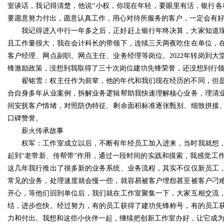
室谈话，我记得清楚，他说“小权，你现在年轻，要眼里有活，银行各
要愿意努力付出，愿意认真工作，用心对待所服务的客户，一定会有
我记得进入中行一年多之后，正好赶上银行年终决算，大家知道
且工作量很大，我在会计科长的带领下，连续三天两夜吃住在单位，
客户经理、网点副职、网点主任、业务经理等岗位。2022年转岗到
锋激励政策，没想到我取得了三十次岗位建功先锋荣誉，还没想到行
翟铭雪：权主任作为前辈，他的年代和我们现在经历的不同，但
合自身多年从业案例，拆解业务逻辑帮助我快速理解核心业务，理清
间安抚客户情绪，对照防伪特征、剩余面积标准逐张甄别、细致拼接
口碑赞誉。
薪火传承故事
权军：工作室成立以后，不断有
年经
员工加入进来，当时我就想
起到“老带新、传帮带”作用，通过一段时间的实践和摸索，我感觉工
这几年我行推出了很多新的业务系统、业务流程，其实不仅仅新员工
常见的业务，处理速度就会慢一些，就容易被客户埋怨甚至被客户刁
开心，等他们回到单位后，我们就在工作室聚集一下，大家互相交流
结，进步也快。经过努力，有的员工获得了建功先锋称号，有的员工
力和付出。我想和这些小伙伴一起，继续把创新工作室办好，让它成