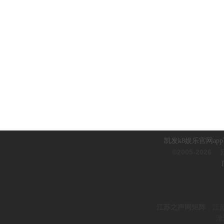
凯发k8娱乐官网ap
©2005-2026
江
江
苏之声网矩阵
：
江
淮