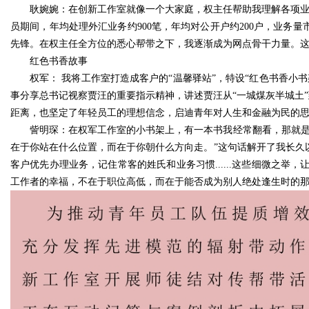
耿婉婉：在创新工作室就像一个大家庭，权主任帮助我理解各项业
员期间，年均处理外汇业务约900笔，年均对公开户约200户，业务
先锋。在权主任全方位的悉心帮带之下，我逐渐成为网点骨干力量。
红色书香故事
权军： 我将工作室打造成客户的“温馨驿站”，特设“红色书香
事分享总书记视察贾汪的重要指示精神，讲述贾汪从“一城煤灰半城土”
距离，也坚定了年轻员工的理想信念，启迪青年对人生和金融为民的
訾明琛：在权军工作室的小书架上，有一本书我经常翻看，那就是
在于你站在什么位置，而在于你朝什么方向走。”这句话解开了我长久
客户优先办理业务，记住常客的姓氏和业务习惯......这些细微之
工作者的幸福，不在于职位高低，而在于能否成为别人绝处逢生时的