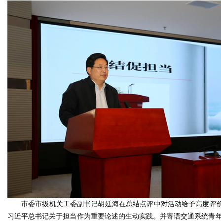
市委市级机关工委副书记胡廷海在总结点评中对活动给予高度评价
习近平总书记关于担当作为重要论述的生动实践。并寄语交通系统青年