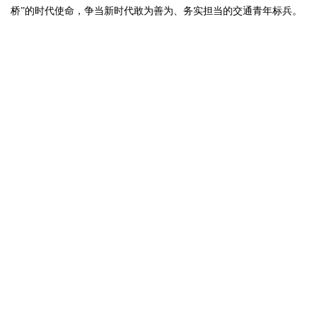
桥”的时代使命，争当新时代敢为善为、务实担当的交通青年标兵。