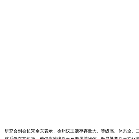
研究会副会长宋余东表示，徐州汉玉遗存存量大、等级高、体系全、
体系仍存在短板。他倡议筹建汉玉石专题博物馆，既是补齐汉玉文化