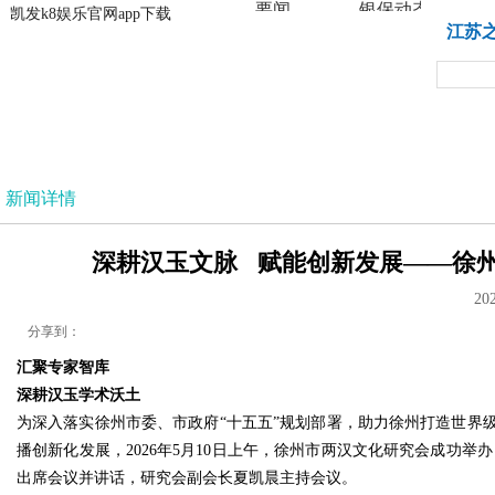
要闻
银保动态
凯发k8娱乐官网app下载
凯发k8娱乐官网app下载
江苏
法治
新闻详情
深耕汉玉文脉 赋能创新发展——徐州市
20
分享到：
汇聚专家智库
深耕
汉玉
学术沃土
为深入落实徐州市委、市政府“十五五”规划部署，助力徐州打造世界
播创新化发展，2026年5月10日上午，徐州市两汉文化研究会成功
出席会议并讲话，研究会副会长夏凯晨主持会议。