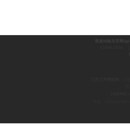
凯发k8娱乐官网ap
©2005-2026
江
江
苏之声网矩阵
：
江
淮
【免责声明】
手机：1385244766