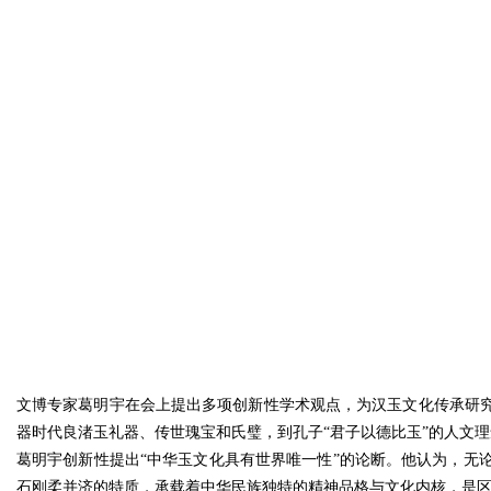
文博专家葛明宇在会上提出多项创新性学术观点，为汉玉文化传承研
器时代良渚玉礼器、传世瑰宝和氏璧，到孔子“君子以德比玉”的人文
葛明宇创新性提出“中华玉文化具有世界唯一性”的论断。他认为，无
石刚柔并济的特质，承载着中华民族独特的精神品格与文化内核，是