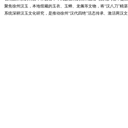
聚焦徐州汉玉，本地馆藏的玉衣、玉蝉、龙佩等文物，将“汉八刀”精
系统深耕汉玉文化研究，是推动徐州“汉代四绝”活态传承、激活两汉