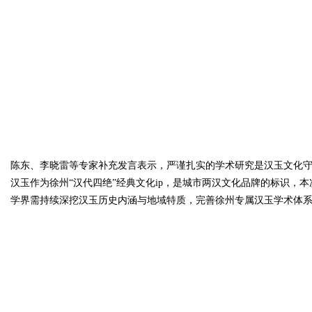
陈东、李晓雷等专家补充发言表示，严谨扎实的学术研究是汉玉文化
汉玉作为徐州“汉代四绝”经典文化ip，是城市两汉文化品牌的标识，
学界需持续深挖汉玉历史内涵与地域特质，完善徐州专属汉玉学术体