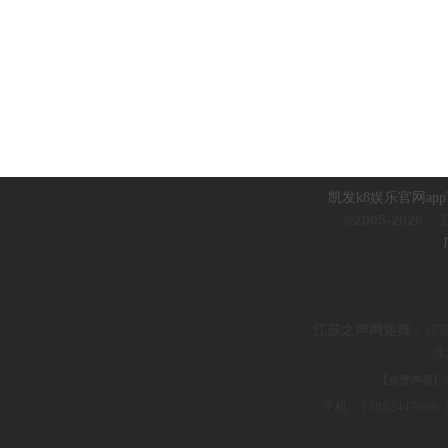
凯发k8娱乐官网ap
©2005-2026
江
江
苏之声网矩阵
：
江
淮
【免责声明】
手机：1385244766