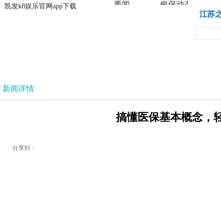
要闻
银保动态
凯发k8娱乐官网app下载
凯发k8娱乐官网app下载
江苏
法治
新闻详情
搞懂医保基本概念，轻松
分享到：