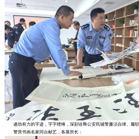
遒劲有力的字迹，字字铿锵，深刻诠释公安民辅警廉洁自律、履
警营书画名家同台献艺，各展所长：