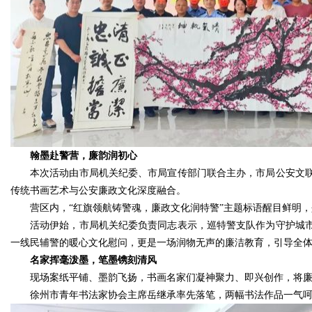
翰墨赴警营，廉韵润初心
本次活动由市局机关纪委、市局宣传部门联合主办，市局公安文联
传统书画艺术与公安廉政文化深度融合。
营区内，“红旗领航铸警魂，廉政文化润特警”主题标语醒目鲜明
活动伊始，市局机关纪委负责同志表示，巡特警支队作为守护城
一线民辅警的暖心文化慰问，更是一场润物无声的廉洁教育，引导全
名家挥毫泼墨，笔墨镌刻清风
现场案纸平铺、墨韵飞扬，书画名家们凝神聚力、即兴创作，将
徐州市青年书法家协会主席岳继承率先落笔，两幅书法作品一气