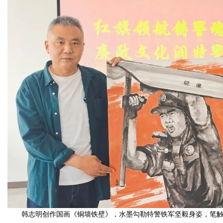
韩志明创作国画《铜墙铁壁》，水墨勾勒特警铁军坚毅身姿，笔