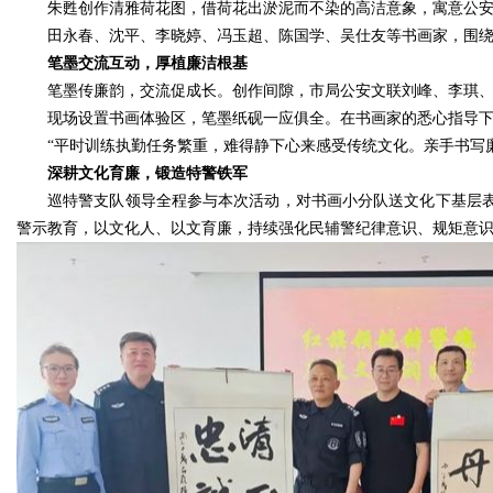
朱甦创作清雅荷花图，借荷花出淤泥而不染的高洁意象，寓意公
田永春、沈平、李晓婷、冯玉超、陈国学、吴仕友等书画家，围
笔墨交流互动，厚植廉洁根基
笔墨传廉韵，交流促成长。创作间隙，市局公安文联刘峰、李琪
现场设置书画体验区，笔墨纸砚一应俱全。在书画家的悉心指导下
“平时训练执勤任务繁重，难得静下心来感受传统文化。亲手书写
深耕文化育廉，锻造特警铁军
巡特警支队领导全程参与本次活动，对书画小分队送文化下基层
警示教育，以文化人、以文育廉，持续强化民辅警纪律意识、规矩意