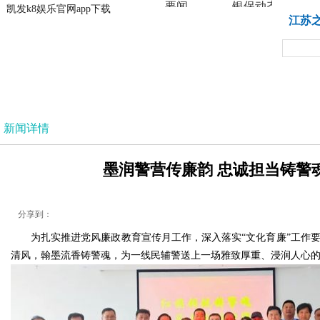
要闻
银保动态
凯发k8娱乐官网app下载
凯发k8娱乐官网app下载
江苏
法治
新闻详情
墨润警营传廉韵 忠诚担当铸警魂
分享到：
为扎实推进党风廉政教育宣传月工作，深入落实“文化育廉”工作要
清风，翰墨流香铸警魂，为一线民辅警送上一场雅致厚重、浸润人心