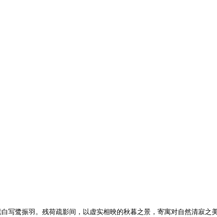
素白写鹭振羽。残荷疏影间，以虚实相映的秋暮之景，寄寓对自然清寂之