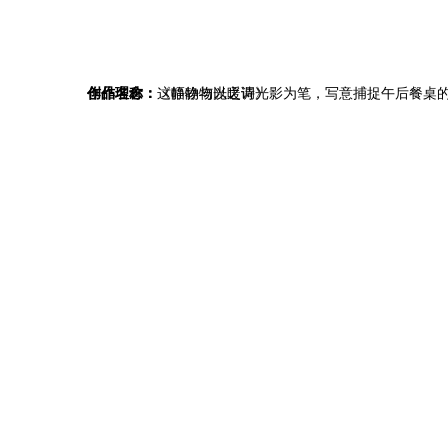
作品名称：
创作理念：
《静物与光之诗》
这幅静物以暖调光影为笔，写意捕捉午后餐桌