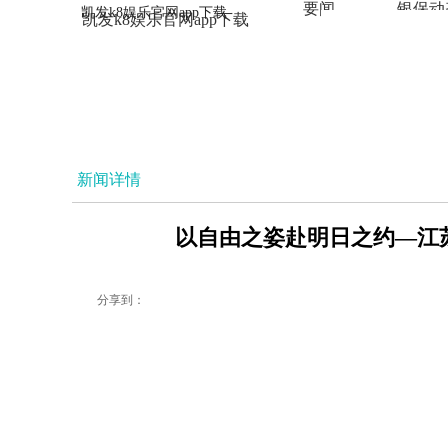
要闻
银保动
凯发k8娱乐官网app下载
凯发k8娱乐官网app下载
法治
新闻详情
以自由之姿赴明日之约—江苏师
分享到：