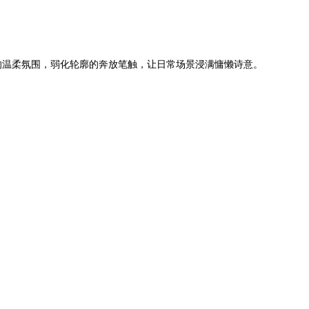
的温柔氛围，弱化轮廓的奔放笔触，让日常场景浸满慵懒诗意。