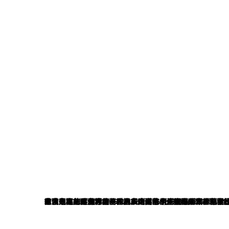
前言
何为“以自由之姿”？于艺术本体而言，是挣脱形式桎梏、打破范式边界的精神觉醒，是在多元共生的数智时代的艺术语境
艺术之境，是精神的自由栖居，是思想的无限延展。从传统笔墨的文脉传承，到当代视觉的创新表达；从书法线条的气韵风骨，到跨界设计的观念重构，再到综合材料的语言实验，本届毕业生以数年艺途求索为基，在技法锤炼中夯实根基，在美学思辨中淬炼认知，在师者传道中明晰方向，将对艺术本质的探寻、对生命存在的感知、对时代精神的回应，悉数熔铸于一件件作品之中，完成从技法
本次展览汇集美术与书法、设计等多元艺术实践作品，以及艺术学、设计学的理论研究作品，既是本科四载、硕士三秋学术求索与艺术实践的圆满答卷，更是青年一代以自由艺术精神为内核，书写的青春理想与时代宣言。他们以自由为精神羽翼，突破既定创作范式，在艺术表达中坚守自我、彰显个性；以信念为前行航标，将个体艺术生命融入时代审美洪流，让创作既有美学深度，更有精神温度。作品或沉潜传统、意蕴深厚，彰显文脉传承的文化自觉；或锐意创新、先锋思辨，饱含青年创作者的艺术锐气与人文担当，每一件作品，都是自由精神与艺术灵魂的双向奔赴。
以艺为媒，向美而行；以自由为翼，向未来而生。愿观者于作品之中，窥见青年艺术的精神锋芒，感知艺术自由的思想力量，读懂当代青年学子对美、对生命、对时代的深层思考；愿全体毕业学子，始终坚守这份艺术自由之心，怀初心而守本心，持热爱而赴远方，在永恒的艺术探索之路上，保持独立的审美