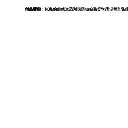
作品名称：
创作理念：
以茶馆的烟火日常为锚点，将记忆里温热的茶雾、器物纹路与人间烟火揉进画面。前景的茶壶是情感的容器，赭红
《春韵古茶》系列三