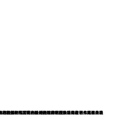
精神内核，亦是青年艺术学子，奔赴艺术前路、奔赴人生远方，最珍贵的精神姿态。