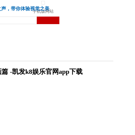
城市
健康
苏湃文化
之声，带你体验视觉之美
手机版网站
 -凯发k8娱乐官网app下载