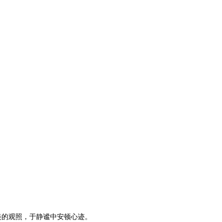
美的观照，于静谧中安顿心迹。