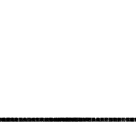
中，以独立之思想、本真之心性，舒展艺术想象、释放认知力量，以个体的审美感知与精神体悟，对话世界、叩问自我、诠释时代。这是艺术创作最本真的
习得向精神表达、从个体创作向艺术哲思的蜕变。
判断、深邃的思想体悟与无畏的创造勇气，以自由之笔绘时代万象，以赤诚之心赴璀璨前程，在更广阔的艺术天地与人生征途上，绽放独属于自己的艺术光芒！
01、杨友成教授工作室
西画专业