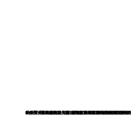
个人简介：
梁远，江苏徐州人，江苏师范大学美术学院油画方向硕士
科研情况：
1.作品《桃园乡春》入选“第十三届江苏省油画展”
2.作品《春风万里安》入选“江苏第五届青年油画展”
3.作品《茶馆里的旧光阴》入选“江苏省第十届新人美术作
4.作品《沪韵·斑驳生晖》入选第二十三届“江南之春”美术
5.作品《集市烟火》入选“双争有我·画说河北——河北省群
6.作品《砺山悬河》入选“黄河故事·第二届山东省新文艺群
7.作品《云间烟火是人家》入选“山西省第七届油画作品展”
8.作品《九重阊阖开天阙》获时代风华江苏省第六届高校
9.作品《夜韵》入选“这么近那么美周末到河北”河北艺术
10.作品《百味·路边小店》入选“第六届吉林省油画双年展”