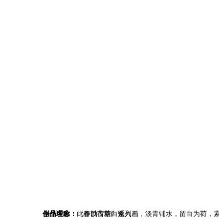
作品名称：
创作理念：
《春韵古茶》系列二
此作以荷塘白鹭入画，淡青铺水，留白为荷，