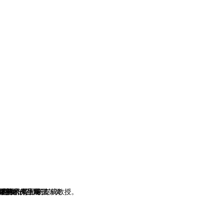
研究生，导师杨友成教授。
品展览”
作品展
众美术作品展”
体美术作品展”
美术作品展三等奖
联展获研究生组三等奖