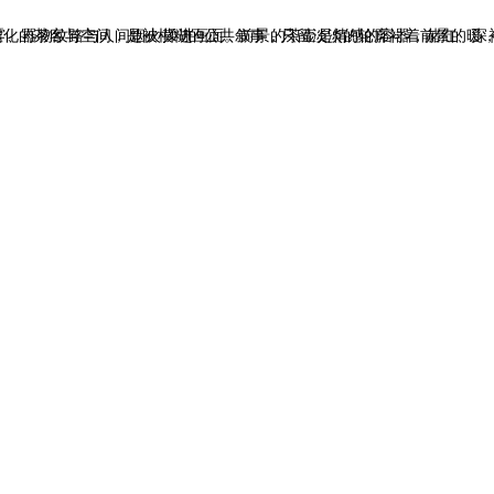
、深褐的色调裹着岁月的温软，白描般的花纹是市井里慢下来的时光注脚，氤氲的热气牵起人与器物的温柔联结。背景里虚化的茶客与空间，是被