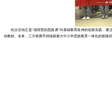
此次活动正是“场馆里的思政课”向基础教育延伸的创新实践，通
动教材。未来，三方将携手持续探索大中小学思政教育一体化的新路径，