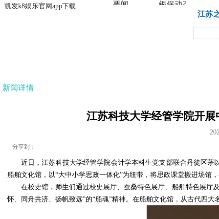
要闻
银保动态
凯发k8娱乐官网app下载
凯发k8娱乐官网app下载
江苏
法治
新闻详情
江苏科技大学经管学院开展中小
20
分享到：
近日，江苏科技大学经管学院会计学本科生党支部联合丹徒区茅以
船舶文化馆，以“大中小学思政一体化”为纽带，将思政课堂搬进场馆
在校史馆，师生们通过校史展厅、蚕桑特色展厅、船舶特色展厅及
怀、同舟共济、扬帆致远”的“船魂”精神。在船舶文化馆，从古代四大