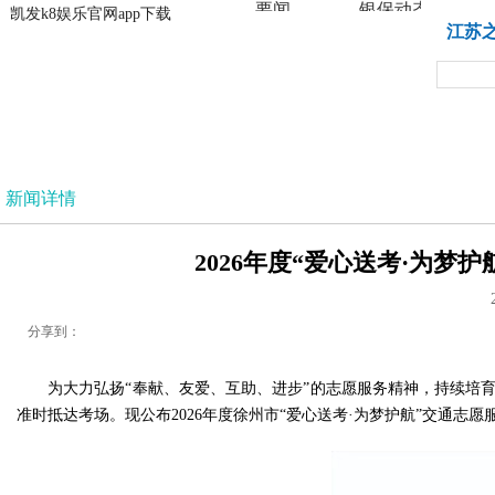
要闻
银保动态
凯发k8娱乐官网app下载
凯发k8娱乐官网app下载
江苏
法治
新闻详情
2026年度“爱心送考·为梦
分享到：
为大力弘扬“奉献、友爱、互助、进步”的志愿服务精神，持续培育
准时抵达考场。现公布2026年度徐州市“爱心送考·为梦护航”交通