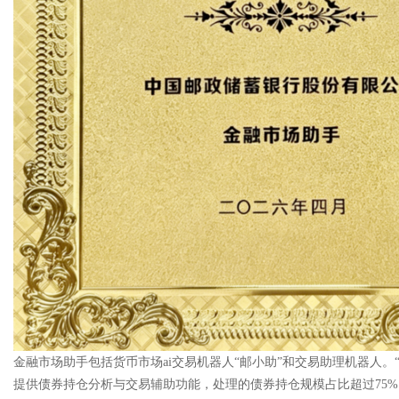
金融市场助手包括货币市场ai交易机器人“邮小助”和交易助理机器人。
提供债券持仓分析与交易辅助功能，处理的债券持仓规模占比超过75%