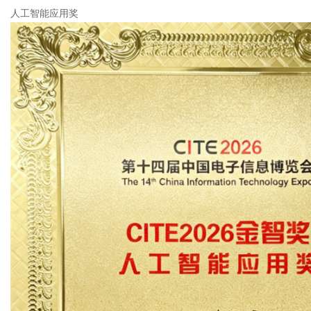
人工智能应用奖