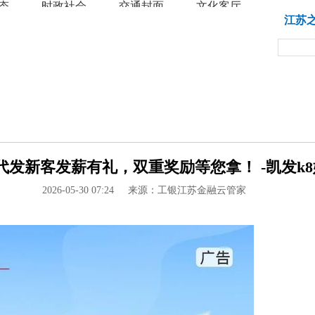
态
时政社会
交通封面
文化客厅
教育
江苏
发新客发薪有礼，双重奖励等您拿！ -凯发k8
2026-05-30 07:24
来源：工银江苏金融云管家