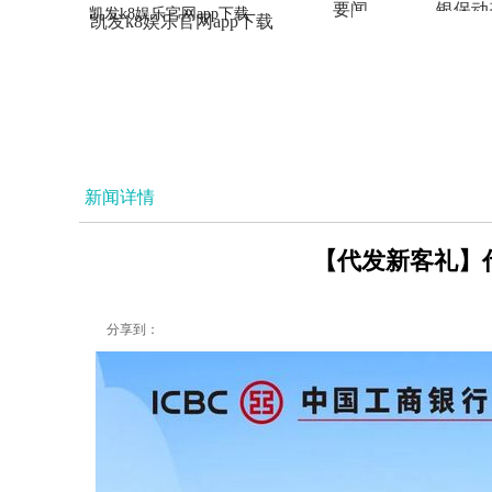
要闻
银保动
凯发k8娱乐官网app下载
凯发k8娱乐官网app下载
法治
新闻详情
【代发新客礼】代
分享到：