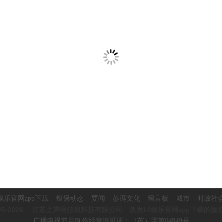
娱乐官网app下载
银保动态
要闻
苏湃文化
留言板
城市
时政社
5-2026
江苏之声网信息科技有限公司 凯发k8娱乐官网app下载的版
广播电视节目制作经营许可证：（苏）字第04849号