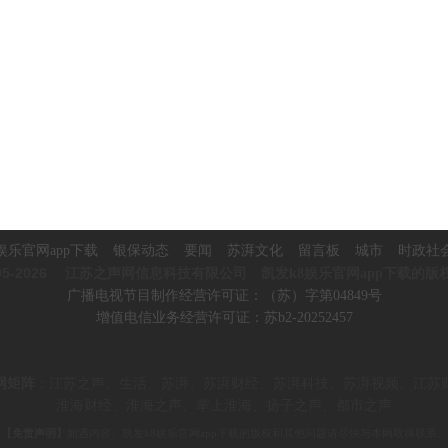
娱乐官网app下载
银保动态
要闻
苏湃文化
留言板
城市
时政社
5-2026
江苏之声网信息科技有限公司 凯发k8娱乐官网app下载的版
广播电视节目制作经营许可证：（苏）字第04849号
增值电信业务经营许可证：苏b2-20252457
网矩阵
：
江苏之声、生活、苏湃、苏湃财经、苏湃科技、苏湃视频、
江苏
淮海财经、淮海之声、掌上淮海、
扬子之声、都市之声
【免责声明】
如遇内容、凯发k8娱乐官网app下载的版权和其他问题请尽快与本网取得联系。