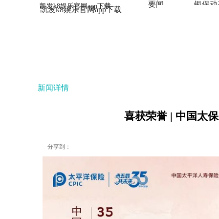
要闻
银保动
凯发k8娱乐官网app下载
凯发k8娱乐官网app下载
法治
新闻详情
喜获荣誉 | 中国太
分享到：