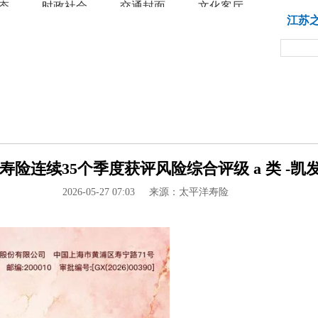
态
时政社会
交通封面
文化客厅
教育
江苏
保寿险连续35个季度获评风险综合评级 a 类 -凯发
2026-05-27 07:03
来源：太平洋寿险