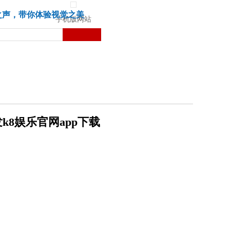
城市
健康
苏湃文化
之声，带你体验视觉之美
手机版网站
k8娱乐官网app下载