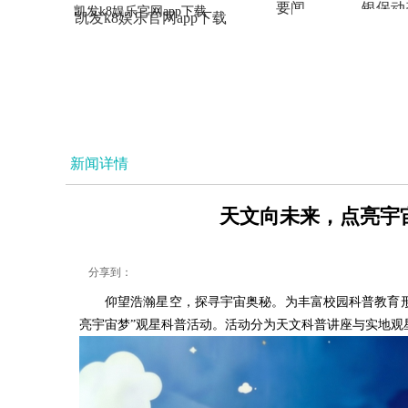
要闻
银保动
凯发k8娱乐官网app下载
凯发k8娱乐官网app下载
法治
新闻详情
天文向未来，点亮宇宙
分享到：
仰望浩瀚星空，探寻宇宙奥秘。为丰富校园科普教育形
亮宇宙梦”观星科普活动。活动分为天文科普讲座与实地观