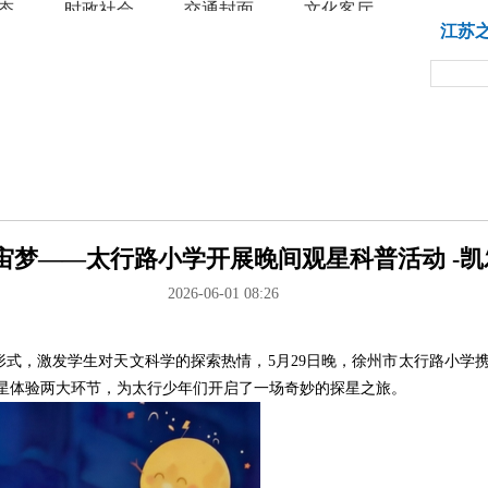
态
时政社会
交通封面
文化客厅
教育
江苏
梦——太行路小学开展晚间观星科普活动 -凯发
2026-06-01 08:26
式，激发学生对天文科学的探索热情，5月29日晚，徐州市太行路小学
星体验两大环节，为太行少年们开启了一场奇妙的探星之旅。