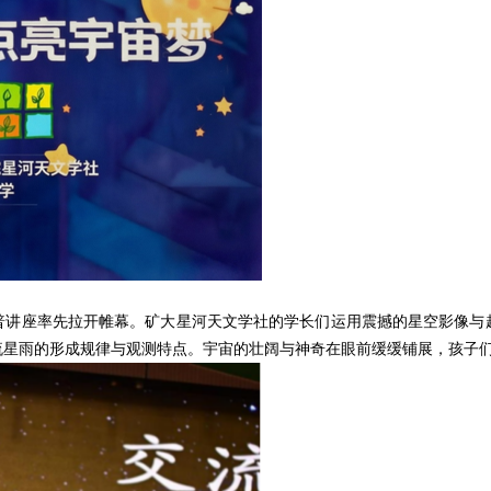
普讲座率先拉开帷幕。矿大星河天文学社的学长们运用震撼的星空影像与
流星雨的形成规律与观测特点。宇宙的壮阔与神奇在眼前缓缓铺展，孩子