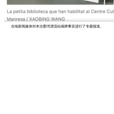
当地新闻媒体对本次图书漂流站揭牌事宜进行了专题报道。