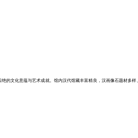
四绝的文化意蕴与艺术成就。馆内汉代馆藏丰富精良，汉画像石题材多样