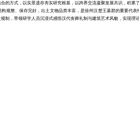
结合的方式，以实景遗存夯实研究根基，以跨界交流凝聚发展共识，积累
结构规整、保存完好，出土文物品类丰富，是徐州汉楚王墓群的重要代表
史规制，带领研学人员沉浸式感悟汉代丧葬礼制与建筑艺术风貌，实现理