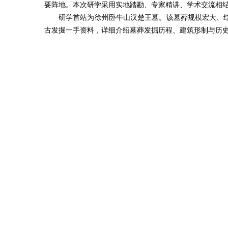
要阵地。本次研学采用实地踏勘、专家精讲、学术交流相
研学首站为徐州卧牛山汉楚王墓。该墓葬规模宏大、
古发掘一手资料，详细介绍墓葬发掘历程、建筑形制与历