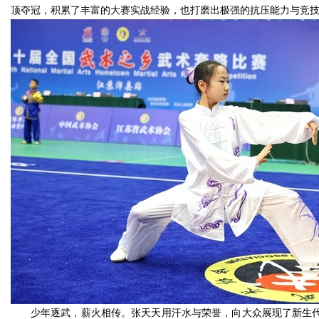
顶夺冠，积累了丰富的大赛实战经验，也打磨出极强的抗压能力与竞
少年逐武，薪火相传。张天天用汗水与荣誉，向大众展现了新生代