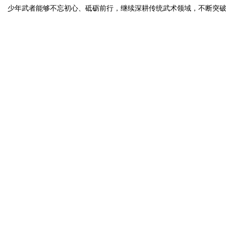
少年武者能够不忘初心、砥砺前行，继续深耕传统武术领域，不断突