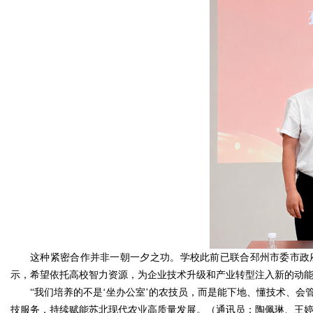
这种紧密合作并非一朝一夕之功。学校此前已联合邳州市委市政
示，希望依托高校智力资源，为企业技术升级和产业转型注入新的动
“我们培养的不是‘坐办公室’的农技员，而是能下地、懂技术、
技服务，持续赋能苏北现代农业高质量发展。（通讯员：陶佩琳、王