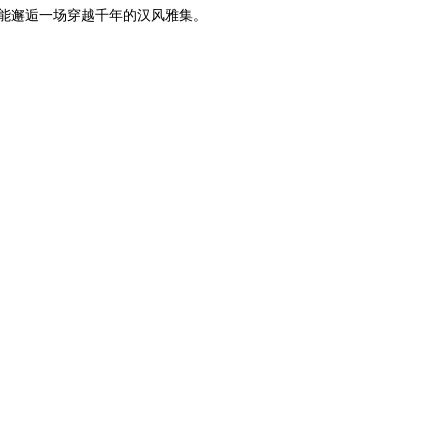
能邂逅一场穿越千年的汉风雅集。