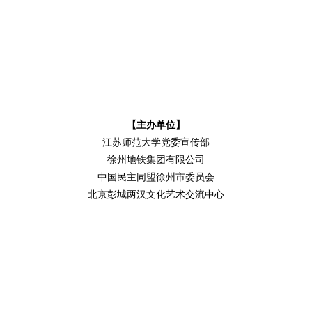
【主办单位】
江苏师范大学党委宣传部
徐州地铁集团有限公司
中国民主同盟徐州市委员会
北京彭城两汉文化艺术交流中心