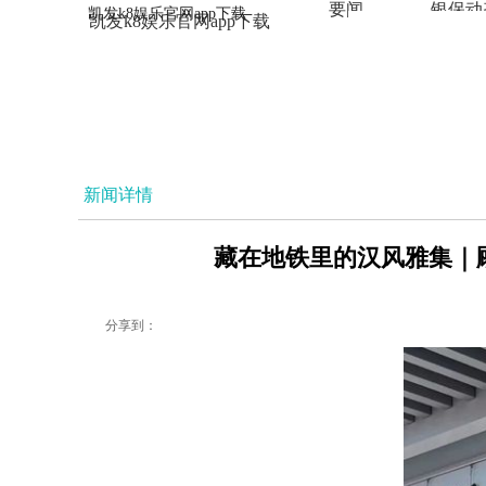
要闻
银保动
凯发k8娱乐官网app下载
凯发k8娱乐官网app下载
法治
新闻详情
藏在地铁里的汉风雅集｜顾
分享到：