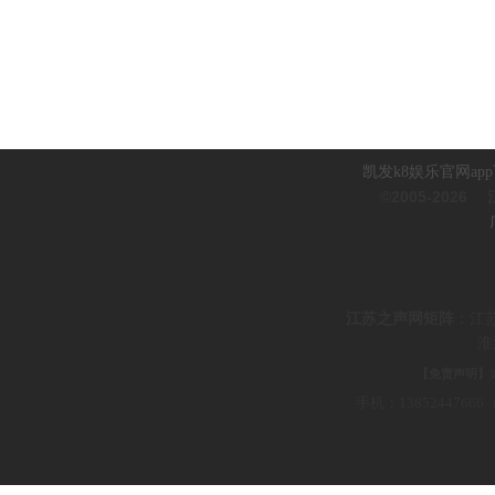
凯发k8娱乐官网ap
©2005-2026
江
江
苏之声网矩阵
：
江
淮
【免责声明】
手机：1385244766